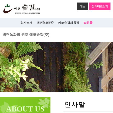
메뉴
전화바로걸기
회사소개
벽면녹화란?
에코숲길의특징
쇼핑몰
벽면녹화의 원조 에코숲길(주)
인사말
ABOUT US