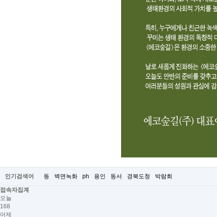
인기검색어
동
벽면녹화
ph
용인
동서
경북도청
박람회
접속자집계
오늘
168
어제