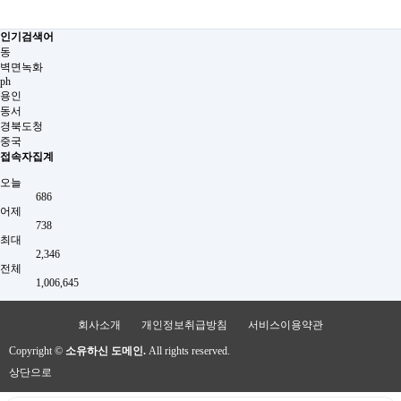
인기검색어
동
벽면녹화
ph
용인
동서
경북도청
중국
접속자집계
오늘
686
어제
738
최대
2,346
전체
1,006,645
회사소개
개인정보취급방침
서비스이용약관
Copyright ©
소유하신 도메인.
All rights reserved.
상단으로