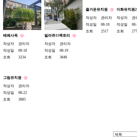
즐거운유치원
이화유치원
작성자
관리자
작성자
관
작성일
08-18
작성일
08-
조회
2517
조회
27
베페사옥
빌라쥬11팩토리
작성자
관리자
작성자
관리자
작성일
08-18
작성일
08-19
조회
3234
조회
3849
그림유치원
작성자
관리자
작성일
08-22
조회
3085