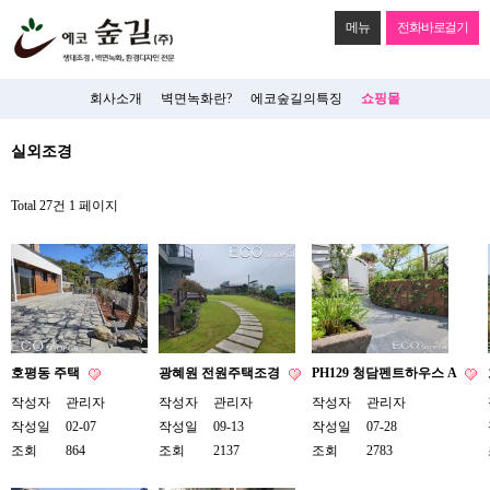
메뉴
전화바로걸기
회사소개
벽면녹화란?
에코숲길의특징
쇼핑몰
실외조경
Total 27건
1 페이지
호평동 주택
광혜원 전원주택조경
PH129 청담펜트하우스 A
작성자
관리자
작성자
관리자
작성자
관리자
작성일
02-07
작성일
09-13
작성일
07-28
조회
864
조회
2137
조회
2783