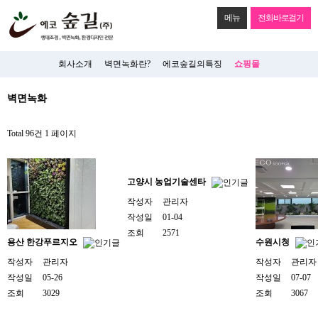
메뉴
전화바로걸기
회사소개
벽면녹화란?
에코숲길의특징
쇼핑몰
벽면녹화
Total 96건
1 페이지
고양시 농업기술센타
작성자
관리자
작성일
01-04
조회
2571
용산 한강푸르지오
수원시청
작성자
관리자
작성자
관리자
작성일
05-26
작성일
07-07
조회
3029
조회
3067