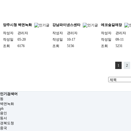
양주시청 벽면녹화
강남파이낸스센타
에코숲길매장
작성자
관리자
작성자
관리자
작성자
관리자
작성일
05-20
작성일
10-17
작성일
09-11
조회
6176
조회
5156
조회
5231
1
2
인기검색어
동
벽면녹화
ph
용인
동서
경북도청
중국