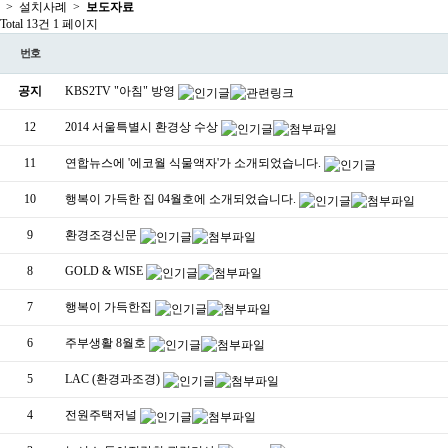
> 설치사례 >
보도자료
Total 13건
1 페이지
번호
공지
KBS2TV "아침" 방영
12
2014 서울특별시 환경상 수상
11
연합뉴스에 '에코월 식물액자'가 소개되었습니다.
10
행복이 가득한 집 04월호에 소개되었습니다.
9
환경조경신문
8
GOLD & WISE
7
행복이 가득한집
6
주부생활 8월호
5
LAC (환경과조경)
4
전원주택저널